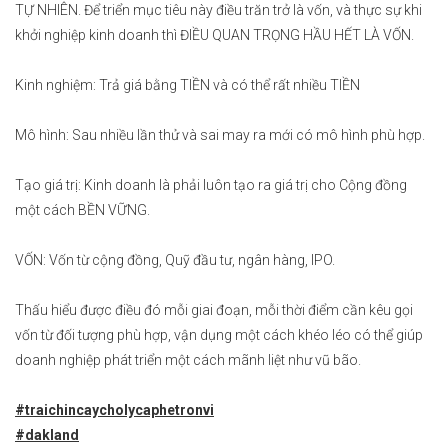
TỰ NHIÊN. Để triển mục tiêu này điều trăn trở là vốn, và thực sự khi
khởi nghiệp kinh doanh thì ĐIỀU QUAN TRỌNG HẦU HẾT LÀ VỐN.
Kinh nghiệm: Trả giá bằng TIỀN và có thể rất nhiều TIỀN
Mô hình: Sau nhiều lần thử và sai may ra mới có mô hình phù hợp.
Tạo giá trị: Kinh doanh là phải luôn tạo ra giá trị cho Cộng đồng
một cách BỀN VỮNG.
VỐN: Vốn từ cộng đồng, Quỹ đầu tư, ngân hàng, IPO.
Thấu hiểu được điều đó mỗi giai đoạn, mỗi thời điểm cần kêu gọi
vốn từ đối tượng phù hợp, vận dụng một cách khéo léo có thể giúp
doanh nghiệp phát triển một cách mãnh liệt như vũ bão.
#traichincaycholycaphetronvi
#dakland