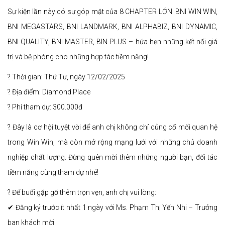
Sự kiện lần này có sự góp mặt của 8 CHAPTER LỚN: BNI WIN WIN,
BNI MEGASTARS, BNI LANDMARK, BNI ALPHABIZ, BNI DYNAMIC,
BNI QUALITY, BNI MASTER, BIN PLUS – hứa hẹn những kết nối giá
trị và bệ phóng cho những hợp tác tiềm năng!
? Thời gian: Thứ Tư, ngày 12/02/2025
? Địa điểm: Diamond Place
? Phí tham dự: 300.000đ
? Đây là cơ hội tuyệt vời để anh chị không chỉ củng cố mối quan hệ
trong Win Win, mà còn mở rộng mạng lưới với những chủ doanh
nghiệp chất lượng. Đừng quên mời thêm những người bạn, đối tác
tiềm năng cùng tham dự nhé!
? Để buổi gặp gỡ thêm trọn vẹn, anh chị vui lòng:
✔ Đăng ký trước ít nhất 1 ngày với Ms. Phạm Thị Yến Nhi – Trưởng
ban khách mời