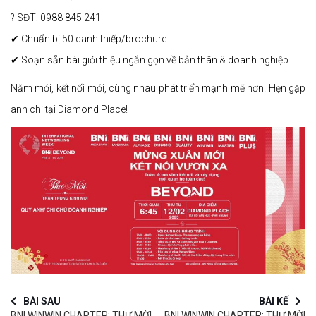
? SĐT: 0988 845 241
✔ Chuẩn bị 50 danh thiếp/brochure
✔ Soạn sẵn bài giới thiệu ngắn gọn về bản thân & doanh nghiệp
Năm mới, kết nối mới, cùng nhau phát triển mạnh mẽ hơn! Hẹn gặp
anh chị tại Diamond Place!
BÀI SAU
BÀI KẾ
BNI WINWIN CHAPTER: THƯ MỜI
BNI WINWIN CHAPTER: THƯ MỜI