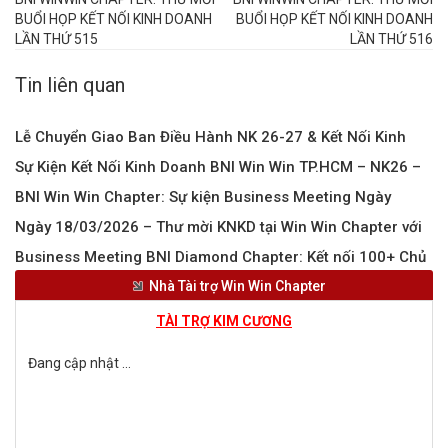
BUỔI HỌP KẾT NỐI KINH DOANH
BUỔI HỌP KẾT NỐI KINH DOANH
LẦN THỨ 515
LẦN THỨ 516
Tin liên quan
Lễ Chuyển Giao Ban Điều Hành NK 26-27 & Kết Nối Kinh
Sự Kiện Kết Nối Kinh Doanh BNI Win Win TP.HCM – NK26 –
Doanh BNI
BNI Win Win Chapter: Sự kiện Business Meeting Ngày
01/04/2026
Ngày 18/03/2026 – Thư mời KNKD tại Win Win Chapter với
25/03
Business Meeting BNI Diamond Chapter: Kết nối 100+ Chủ
hơn 100+ Chủ DNGiao lưu cùng 100+ CEO và lắng nghe
Nhà Tài trợ Win Win Chapter
Doanh Nghiệp
Feature Presentations từ Tâm Minh Foods & Mộc Nhiên
TÀI TRỢ KIM CƯƠNG
Đang cập nhật ...