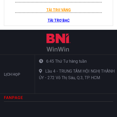
TÀI TRỢ VÀNG
TÀI TRỢ BẠC
6:45 Thứ Tư hàng tuần
Lầu 4 - TRUNG TÂM HỘI NGHỊ THÀNH
LỊCH HỌP
ỦY - 272 Võ Thị Sáu, Q.3, TP. HCM
FANPAGE