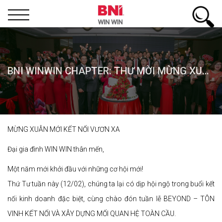
BNI WINWIN CHAPTER: THƯ MỜI MỪNG XUÂN MỚI KẾT NỐI VƯƠN XA
MỪNG XUÂN MỚI KẾT NỐI VƯƠN XA
Đại gia đình WIN WIN thân mến,
Một năm mới khởi đầu với những cơ hội mới!
Thứ Tư tuần này (12/02), chúng ta lại có dịp hội ngộ trong buổi kết
nối kinh doanh đặc biệt, cùng chào đón tuần lễ BEYOND – TÔN
VINH KẾT NỐI VÀ XÂY DỰNG MỐI QUAN HỆ TOÀN CẦU.