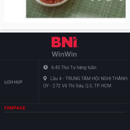
6:45 Thứ Tư hàng tuần
Lầu 4 - TRUNG TÂM HỘI NGHỊ THÀNH
LỊCH HỌP
ỦY - 272 Võ Thị Sáu, Q.3, TP. HCM
FANPAGE