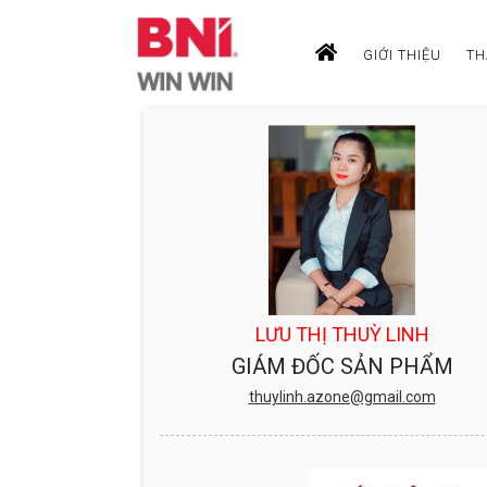
GIỚI THIỆU
TH
LƯU THỊ THUỲ LINH
GIÁM ĐỐC SẢN PHẨM
thuylinh.azone@gmail.com