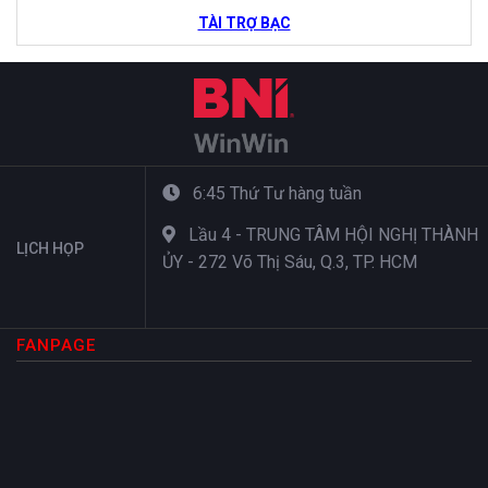
TÀI TRỢ BẠC
6:45 Thứ Tư hàng tuần
Lầu 4 - TRUNG TÂM HỘI NGHỊ THÀNH
LỊCH HỌP
ỦY - 272 Võ Thị Sáu, Q.3, TP. HCM
FANPAGE