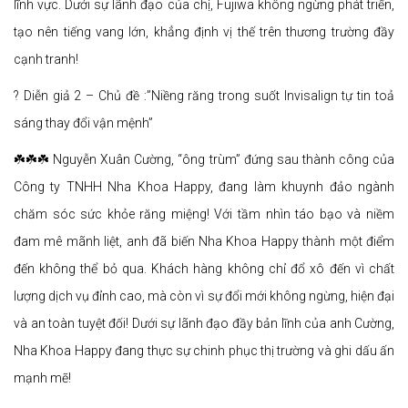
lĩnh vực. Dưới sự lãnh đạo của chị, Fujiwa không ngừng phát triển,
tạo nên tiếng vang lớn, khẳng định vị thế trên thương trường đầy
cạnh tranh!
? Diễn giả 2 – Chủ đề :”Niềng răng trong suốt Invisalign tự tin toả
sáng thay đổi vận mệnh”
☘️☘️☘️ Nguyễn Xuân Cường, “ông trùm” đứng sau thành công của
Công ty TNHH Nha Khoa Happy, đang làm khuynh đảo ngành
chăm sóc sức khỏe răng miệng! Với tầm nhìn táo bạo và niềm
đam mê mãnh liệt, anh đã biến Nha Khoa Happy thành một điểm
đến không thể bỏ qua. Khách hàng không chỉ đổ xô đến vì chất
lượng dịch vụ đỉnh cao, mà còn vì sự đổi mới không ngừng, hiện đại
và an toàn tuyệt đối! Dưới sự lãnh đạo đầy bản lĩnh của anh Cường,
Nha Khoa Happy đang thực sự chinh phục thị trường và ghi dấu ấn
mạnh mẽ!