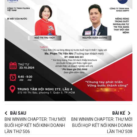
BÀI SAU
BÀI KẾ
BNI WINWIN CHAPTER: THƯ MỜI
BNI WINWIN CHAPTER: THƯ MỜI
BUỔI HỌP KẾT NỐI KINH DOANH
BUỔI HỌP KẾT NỐI KINH DOANH
LẦN THỨ 506
LẦN THỨ 508