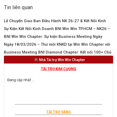
Tin liên quan
Lễ Chuyển Giao Ban Điều Hành NK 26-27 & Kết Nối Kinh
Sự Kiện Kết Nối Kinh Doanh BNI Win Win TP.HCM – NK26 –
Doanh BNI
BNI Win Win Chapter: Sự kiện Business Meeting Ngày
01/04/2026
Ngày 18/03/2026 – Thư mời KNKD tại Win Win Chapter với
25/03
Business Meeting BNI Diamond Chapter: Kết nối 100+ Chủ
hơn 100+ Chủ DNGiao lưu cùng 100+ CEO và lắng nghe
Nhà Tài trợ Win Win Chapter
Doanh Nghiệp
Feature Presentations từ Tâm Minh Foods & Mộc Nhiên
TÀI TRỢ KIM CƯƠNG
Đang cập nhật ...
TÀI TRỢ VÀNG