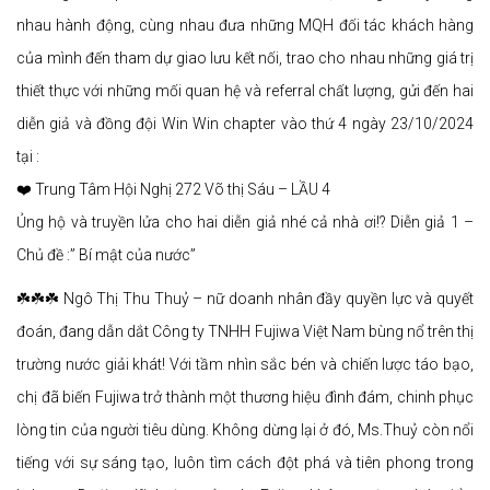
nhau hành động, cùng nhau đưa những MQH đối tác khách hàng
của mình đến tham dự giao lưu kết nối, trao cho nhau những giá trị
thiết thực với những mối quan hệ và referral chất lượng, gửi đến hai
diễn giả và đồng đội Win Win chapter vào thứ 4 ngày 23/10/2024
tại :
❤️ Trung Tâm Hội Nghị 272 Võ thị Sáu – LẦU 4
Ủng hộ và truyền lửa cho hai diễn giả nhé cả nhà ơi!? Diễn giả 1 –
Chủ đề :” Bí mật của nước”
☘️☘️☘️ Ngô Thị Thu Thuỷ – nữ doanh nhân đầy quyền lực và quyết
đoán, đang dẫn dắt Công ty TNHH Fujiwa Việt Nam bùng nổ trên thị
trường nước giải khát! Với tầm nhìn sắc bén và chiến lược táo bạo,
chị đã biến Fujiwa trở thành một thương hiệu đình đám, chinh phục
lòng tin của người tiêu dùng. Không dừng lại ở đó, Ms.Thuỷ còn nổi
tiếng với sự sáng tạo, luôn tìm cách đột phá và tiên phong trong