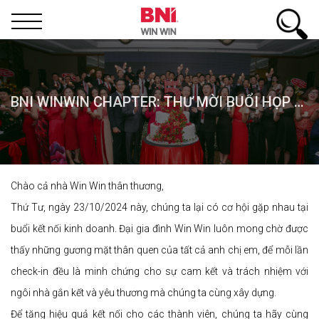
BNI WINWIN CHAPTER: THƯ MỜI BUỔI HỌP KẾT NỐI KINH DOANH LẦN THỨ 507
Chào cả nhà Win Win thân thương,
Thứ Tư, ngày 23/10/2024 này, chúng ta lại có cơ hội gặp nhau tại
buổi kết nối kinh doanh. Đại gia đình Win Win luôn mong chờ được
thấy những gương mặt thân quen của tất cả anh chị em, để mỗi lần
check-in đều là minh chứng cho sự cam kết và trách nhiệm với
ngôi nhà gắn kết và yêu thương mà chúng ta cùng xây dựng.
Để tăng hiệu quả kết nối cho các thành viên, chúng ta hãy cùng